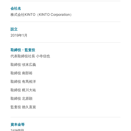
会社名
株式会社KINTO（KINTO Corporation）
設立
2019年1月
取締役・監査役
代表取締役社長 小寺信也
取締役 頃末広義
取締役 南部裕
取締役 有馬裕洋
取締役 梶川大祐
取締役 北原顕
監査役 徳久直規
資本金等
249億円