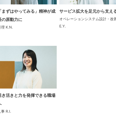
「まずはやってみる」精神が成
サービス拡大を足元から支え
オペレーションシステム設計・改
長の原動力に
E.Y.
経理
K.N.
活き活きと力を発揮できる職場
へ
人事
R.I.