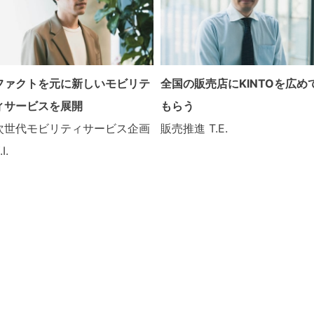
ファクトを元に新しいモビリテ
全国の販売店にKINTOを広め
ィサービスを展開
もらう
次世代モビリティサービス企画
販売推進
T.E.
.I.