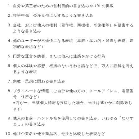
自分や第三者のための営利目的の書き込みやURLの掲載
誹謗中傷・公序良俗に反するような書き込み
当社、および他人の権利（著作権、商標権、肖像権等）を侵害する
ような書き込み
他のユーザーが不愉快になる表現（卑猥・暴力的・残虐な表現、差
別的な表現など）
円滑な運営を妨害、または他人に迷惑をかける行為
個人の体験や感想、根拠のないうわさ話などで、万人に誤解を与え
るような表現
宗教・思想に関わる書き込み
プライベートな情報（ご自分や他の方の、メールアドレス、電話番
号、住所など）
※万が一、当該個人情報を投稿した場合、当社は速やかに削除致し
ます。
他人の名前・ハンドル名を使用しての書き込み、いわゆる「なりす
まし」の書き込み
他社企業名や他社商品名、他社と比較した表現など