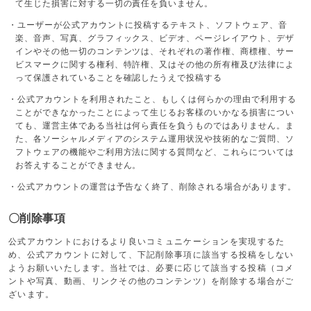
て生じた損害に対する一切の責任を負いません。
・ユーザーが公式アカウントに投稿するテキスト、ソフトウェア、音
楽、音声、写真、グラフィックス、ビデオ、ページレイアウト、デザ
インやその他一切のコンテンツは、それぞれの著作権、商標権、サー
ビスマークに関する権利、特許権、又はその他の所有権及び法律によ
って保護されていることを確認したうえで投稿する
・公式アカウントを利用されたこと、もしくは何らかの理由で利用する
ことができなかったことによって生じるお客様のいかなる損害につい
ても、運営主体である当社は何ら責任を負うものではありません。ま
た、各ソーシャルメディアのシステム運用状況や技術的なご質問、ソ
フトウェアの機能やご利用方法に関する質問など、これらについては
お答えすることができません。
・公式アカウントの運営は予告なく終了、削除される場合があります。
〇削除事項
公式アカウントにおけるより良いコミュニケーションを実現するた
め、公式アカウントに対して、下記削除事項に該当する投稿をしない
ようお願いいたします。当社では、必要に応じて該当する投稿（コメ
ントや写真、動画、リンクその他のコンテンツ）を削除する場合がご
ざいます。