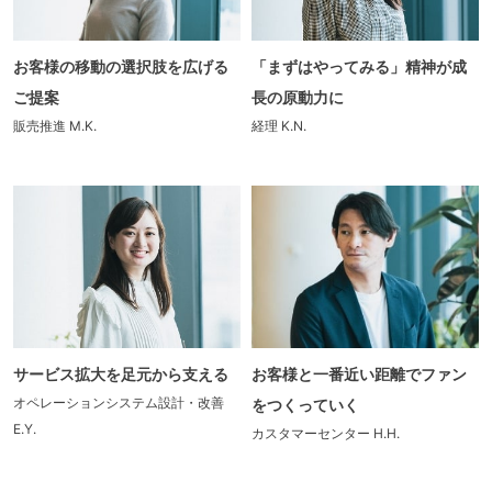
お客様の移動の選択肢を広げる
「まずはやってみる」精神が成
ご提案
長の原動力に
販売推進
M.K.
経理
K.N.
サービス拡大を足元から支える
お客様と一番近い距離でファン
オペレーションシステム設計・改善
をつくっていく
E.Y.
カスタマーセンター
H.H.